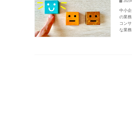
202
中小企
の業務
コンサ
な業務