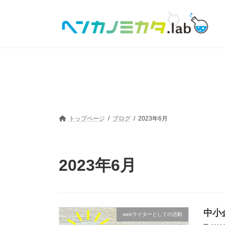
コ
ナ
ン
ビ
テ
ゲ
ン
ー
ツ
シ
へ
ョ
ス
ン
キ
に
ッ
移
プ
動
トップページ
ブログ
2023年6月
2023年6月
中小
webライターとしての活動